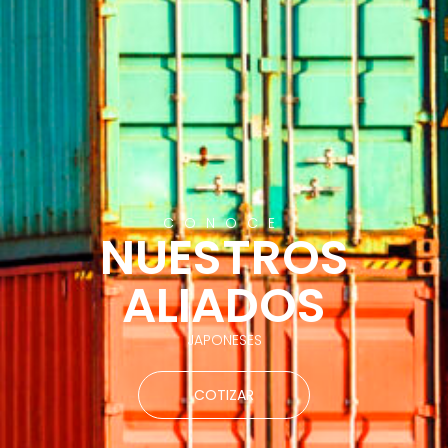
CONOCE
NUESTROS
ALIADOS
JAPONESES
COTIZAR