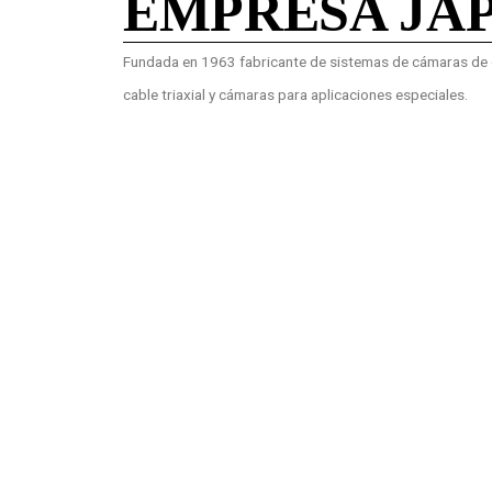
EMPRESA JA
Fundada en 1963 fabricante de sistemas de cámaras de e
cable triaxial y cámaras para aplicaciones especiales.
COTIZAR
Ubicación:
Autopista Medellin Km 1,8 Via Siberia Costado sur, Bode