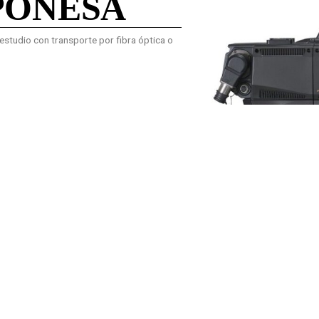
PONESA
studio con transporte por fibra óptica o
TU NOMBRE
ga A Parque Industrial Soko